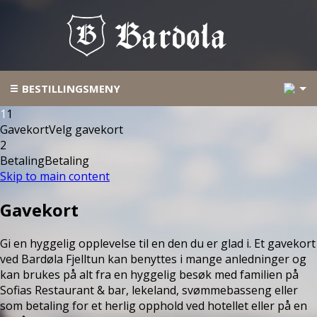
5
BESTILLINGSMENY
1
1
Gavekort
Velg gavekort
2
Betaling
Betaling
Skip to main content
Gavekort
Gi en hyggelig opplevelse til en den du er glad i. Et gavekort
ved Bardøla Fjelltun kan benyttes i mange anledninger og
kan brukes på alt fra en hyggelig besøk med familien på
Sofias Restaurant & bar, lekeland, svømmebasseng eller
som betaling for et herlig opphold ved hotellet eller på en