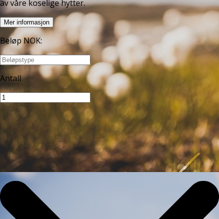
av våre koselige hytter.
Mer informasjon
Beløp NOK
:
Antall