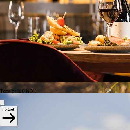
Totalpris
:
0
NOK
Fortsett