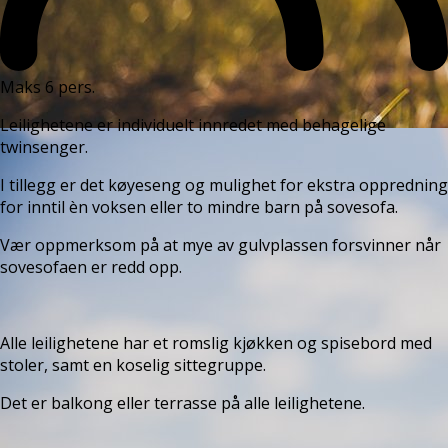
Maks 6 pers.
Leilighetene er individuelt innredet med behagelige
twinsenger.
I tillegg er det køyeseng og mulighet for ekstra oppredning
for inntil èn voksen eller to mindre barn på sovesofa.
Vær oppmerksom på at mye av gulvplassen forsvinner når
sovesofaen er redd opp.
Alle leilighetene har et romslig kjøkken og spisebord med
stoler, samt en koselig sittegruppe.
Det er balkong eller terrasse på alle leilighetene.