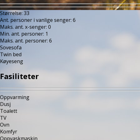
Størrelse
:
33
Ant. personer i vanlige senger
:
6
Maks. ant. x-senger
:
0
Min. ant. personer
:
1
Maks. ant. personer
:
6
Sovesofa
Twin bed
Køyeseng
Fasiliteter
Oppvarming
Dusj
Toalett
TV
Ovn
Komfyr
Oppvaskmaskin