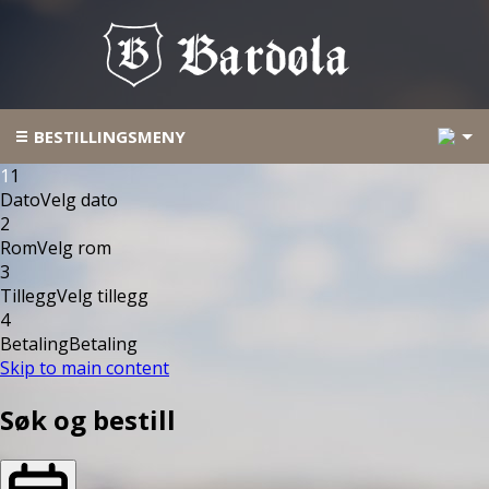
5
BESTILLINGSMENY
1
1
Dato
Velg dato
2
Rom
Velg rom
3
Tillegg
Velg tillegg
4
Betaling
Betaling
Skip to main content
Søk og bestill