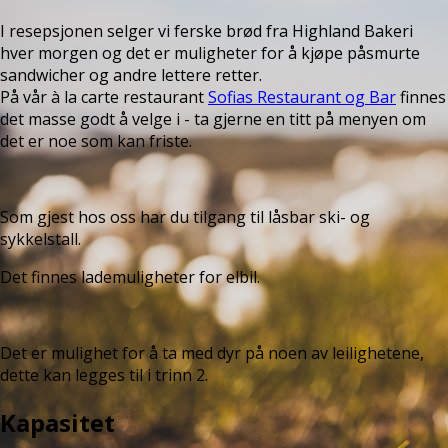
I resepsjonen selger vi ferske brød fra Highland Bakeri
hver morgen og det er muligheter for å kjøpe påsmurte
sandwicher og andre lettere retter.
På vår à la carte restaurant
Sofias Restaurant og Bar
finnes
det masse godt å velge i - ta gjerne en titt på menyen om
det er noe som kan friste.
Som gjest hos oss har du tilgang til låsbar ski- og
sykkelstall.
Det finnes lademuligheter for elbil.
Det er mulighet for å ta med dyr på noen av leilighetene,
dette kan legges til i trinn 2.
Kapasitet