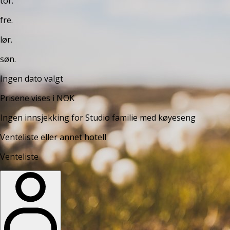
tor.
fre.
lør.
søn.
Ingen dato valgt
Prisene vises i NOK
Ingen innsjekking for Studio familie med køyeseng
Venteliste eller annet hotell
Venteliste