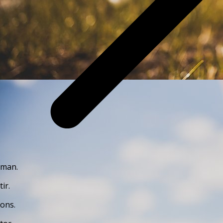
man.
tir.
ons.